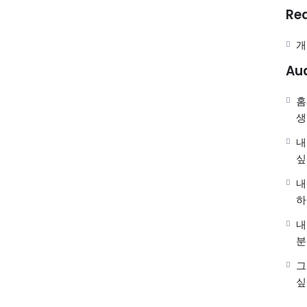
Re
개
Au
홈
생
내
싶
내
하
내
분
그
싶