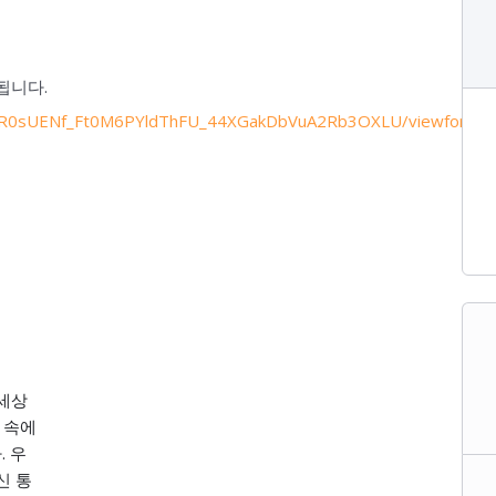
됩니다.
17aR0sUENf_Ft0M6PYldThFU_44XGakDbVuA2Rb3OXLU/viewform?
 세상
 속에
 우
신 통